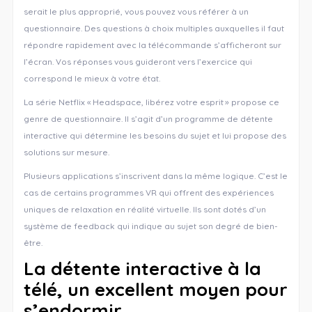
serait le plus approprié, vous pouvez vous référer à un
questionnaire. Des questions à choix multiples auxquelles il faut
répondre rapidement avec la télécommande s’afficheront sur
l’écran. Vos réponses vous guideront vers l’exercice qui
correspond le mieux à votre état.
La série Netflix « Headspace, libérez votre esprit » propose ce
genre de questionnaire. Il s’agit d’un programme de détente
interactive qui détermine les besoins du sujet et lui propose des
solutions sur mesure.
Plusieurs applications s’inscrivent dans la même logique. C’est le
cas de certains programmes VR qui offrent des expériences
uniques de relaxation en réalité virtuelle. Ils sont dotés d’un
système de feedback qui indique au sujet son degré de bien-
être.
La détente interactive à la
télé, un excellent moyen pour
s’endormir