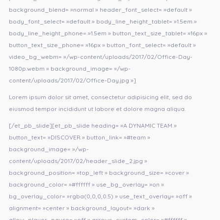
background_blend= »normal » header_font_select= »default »
body_font_select= »default » body_line_height_tablet= »1.5em »
body_line_height_phone= »1.5em » button_text_size_tablet= »16px »
button_text_size_phone= »16px » button_font_select= »default »
video_bg_webm= »/wp-content/uploads/2017/02/Office-Day-
1080p.webm » background_image= »/wp-
content/uploads/2017/02/Office-Day.jpg »]
Lorem ipsum dolor sit amet, consectetur adipisicing elit, sed do
eiusmod tempor incididunt ut labore et dolore magna aliqua.
[/et_pb_slide][et_pb_slide heading= »A DYNAMIC TEAM »
button_text= »DISCOVER » button_link= »#team »
background_image= »/wp-
content/uploads/2017/02/header_slide_2.jpg »
background_position= »top_left » background_size= »cover »
background_color= »#ffffff » use_bg_overlay= »on »
bg_overlay_color= »rgba(0,0,0,0.5) » use_text_overlay= »off »
alignment= »center » background_layout= »dark »
allow_player_pause= »off » arrows_custom_color= »#ffffff »