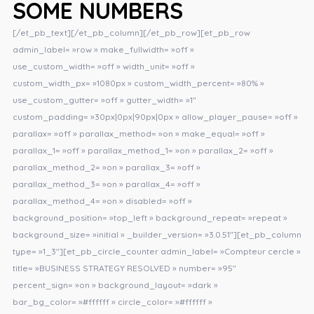
SOME NUMBERS
[/et_pb_text][/et_pb_column][/et_pb_row][et_pb_row
admin_label= »row » make_fullwidth= »off »
use_custom_width= »off » width_unit= »off »
custom_width_px= »1080px » custom_width_percent= »80% »
use_custom_gutter= »off » gutter_width= »1″
custom_padding= »30px|0px|90px|0px » allow_player_pause= »off »
parallax= »off » parallax_method= »on » make_equal= »off »
parallax_1= »off » parallax_method_1= »on » parallax_2= »off »
parallax_method_2= »on » parallax_3= »off »
parallax_method_3= »on » parallax_4= »off »
parallax_method_4= »on » disabled= »off »
background_position= »top_left » background_repeat= »repeat »
background_size= »initial » _builder_version= »3.0.51″][et_pb_column
type= »1_3″][et_pb_circle_counter admin_label= »Compteur cercle »
title= »BUSINESS STRATEGY RESOLVED » number= »95″
percent_sign= »on » background_layout= »dark »
bar_bg_color= »#ffffff » circle_color= »#ffffff »