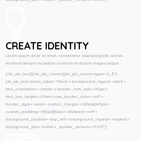
CREATE IDENTITY
Lorem ipsum dolor sit amet, consectetur adipisicing elit, sed do
eiusmod tempor incididunt ut labore et dolore magna aliqua …
[/et_pb_text][/et_pb_column][et_pb_column type= »1_3″]
[et_pb_text admin_label= »Texte » background_layout= »dark »
text_orientation= »center » header_font_size= »50px »
text_line_height= »1.5em » use_border_color= »off »
border_style= »solid » custom_margin= »243px||243px| »
custom_padding= »|50px||50px » disabled= »off »
background_position= »top_left » background_repeat= »repeat »
background_size= »initial » _builder_version= »3.0.51″]