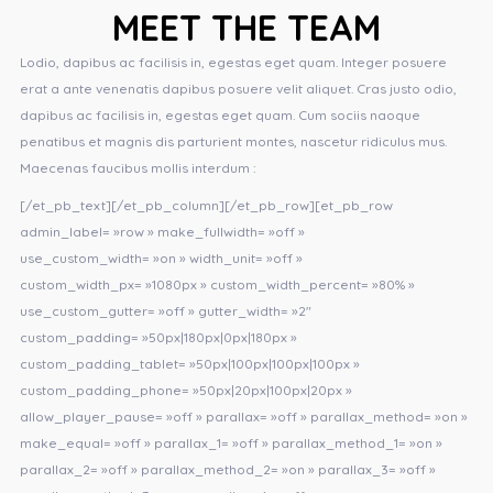
MEET THE TEAM
Lodio, dapibus ac facilisis in, egestas eget quam. Integer posuere
erat a ante venenatis dapibus posuere velit aliquet. Cras justo odio,
dapibus ac facilisis in, egestas eget quam. Cum sociis naoque
penatibus et magnis dis parturient montes, nascetur ridiculus mus.
Maecenas faucibus mollis interdum :
[/et_pb_text][/et_pb_column][/et_pb_row][et_pb_row
admin_label= »row » make_fullwidth= »off »
use_custom_width= »on » width_unit= »off »
custom_width_px= »1080px » custom_width_percent= »80% »
use_custom_gutter= »off » gutter_width= »2″
custom_padding= »50px|180px|0px|180px »
custom_padding_tablet= »50px|100px|100px|100px »
custom_padding_phone= »50px|20px|100px|20px »
allow_player_pause= »off » parallax= »off » parallax_method= »on »
make_equal= »off » parallax_1= »off » parallax_method_1= »on »
parallax_2= »off » parallax_method_2= »on » parallax_3= »off »