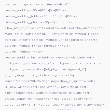
use_custom_gutter= »on » gutter_width= »2″
custom_padding= »50px|180px|0px|180px »
custom_padding_tablet= »30px|100px|0px|100px »
custom_padding_phone= »30px|0px|0px|0px »
allow_player_pause= »off » parallax= »off » parallax_method= »on »
make_equal= »off » parallax_1= »off » parallax_method_1= »on »
parallax_2= »off » parallax_method_2= »on » parallax_3= »off »
parallax_method_3= »on » parallax_4= »off »
parallax_method_4= »on »
custom_padding_last_edited= »on|desktop » disabled= »off »
background_position= »top_left » background_repeat= »repeat »
background_size= »initial »][et_pb_column type= »1_4″]
[et_pb_image admin_label= »Image » src= »/wp-
content/uploads/2017/02/logo1.png » show_in_lightbox= »off »
url_new_window= »off » use_overlay= »off » sticky= »off »
align= »center » max_width= »140px » force_fullwidth= »off »
always_center_on_mobile= »on » use_border_color= »off »
border_color= »#ffffff » border_width= »1px » border_style= »solid »