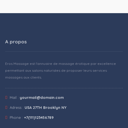
A propos
Eros Massage est l'annuaire de massage érotique par excellence
permettant aux salons naturistes de proposer leurs services
massages aux clients.
Mail :
yourmail@domain.com
Adress :
USA 27TH Brooklyn NY
Phone :
+7(111)123456789