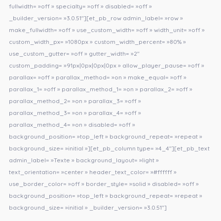
fullwidth= »off » specialty= »off » disabled= »off »
_builder_version= »3.0.51″][et_pb_row admin_label= »row »
make_fullwidth= »off » use_custom_width= »off » width_unit= »off »
custom_width_px= »1080px » custom_width_percent= »80% »
use_custom_gutter= »off » gutter_width= »2″
custom_padding= »91px|0px|0px|0px » allow_player_pause= »off »
parallax= »off » parallax_method= »on » make_equal= »off »
parallax_1= »off » parallax_method_1= »on » parallax_2= »off »
parallax_method_2= »on » parallax_3= »off »
parallax_method_3= »on » parallax_4= »off »
parallax_method_4= »on » disabled= »off »
background_position= »top_left » background_repeat= »repeat »
background_size= »initial »][et_pb_column type= »4_4″][et_pb_text
admin_label= »Texte » background_layout= »light »
text_orientation= »center » header_text_color= »#ffffff »
use_border_color= »off » border_style= »solid » disabled= »off »
background_position= »top_left » background_repeat= »repeat »
background_size= »initial » _builder_version= »3.0.51″]