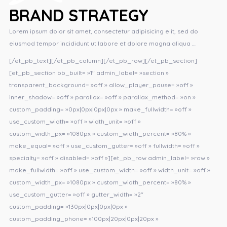
BRAND STRATEGY
Lorem ipsum dolor sit amet, consectetur adipisicing elit, sed do
eiusmod tempor incididunt ut labore et dolore magna aliqua …
[/et_pb_text][/et_pb_column][/et_pb_row][/et_pb_section]
[et_pb_section bb_built= »1″ admin_label= »section »
transparent_background= »off » allow_player_pause= »off »
inner_shadow= »off » parallax= »off » parallax_method= »on »
custom_padding= »0px|0px|0px|0px » make_fullwidth= »off »
use_custom_width= »off » width_unit= »off »
custom_width_px= »1080px » custom_width_percent= »80% »
make_equal= »off » use_custom_gutter= »off » fullwidth= »off »
specialty= »off » disabled= »off »][et_pb_row admin_label= »row »
make_fullwidth= »off » use_custom_width= »off » width_unit= »off »
custom_width_px= »1080px » custom_width_percent= »80% »
use_custom_gutter= »off » gutter_width= »2″
custom_padding= »130px|0px|0px|0px »
custom_padding_phone= »100px|20px|0px|20px »