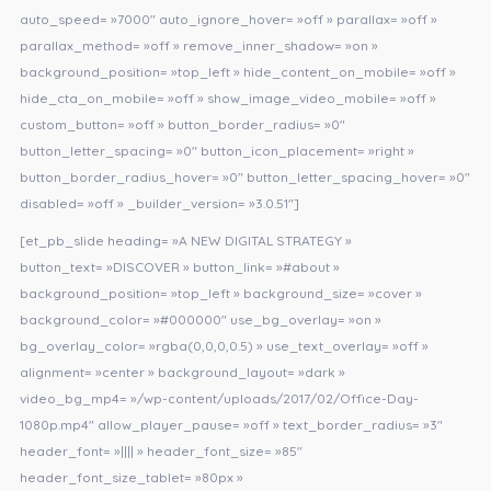
auto_speed= »7000″ auto_ignore_hover= »off » parallax= »off »
parallax_method= »off » remove_inner_shadow= »on »
background_position= »top_left » hide_content_on_mobile= »off »
hide_cta_on_mobile= »off » show_image_video_mobile= »off »
custom_button= »off » button_border_radius= »0″
button_letter_spacing= »0″ button_icon_placement= »right »
button_border_radius_hover= »0″ button_letter_spacing_hover= »0″
disabled= »off » _builder_version= »3.0.51″]
[et_pb_slide heading= »A NEW DIGITAL STRATEGY »
button_text= »DISCOVER » button_link= »#about »
background_position= »top_left » background_size= »cover »
background_color= »#000000″ use_bg_overlay= »on »
bg_overlay_color= »rgba(0,0,0,0.5) » use_text_overlay= »off »
alignment= »center » background_layout= »dark »
video_bg_mp4= »/wp-content/uploads/2017/02/Office-Day-
1080p.mp4″ allow_player_pause= »off » text_border_radius= »3″
header_font= »|||| » header_font_size= »85″
header_font_size_tablet= »80px »