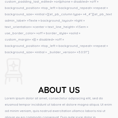
custom_padding_last_edited= »on|phone » disabled= »off »
background_position= »top_left » background_repeat= »repeat »
background_size= »initial »][et_pb_column type= »4_4″][et_pb_text
admin_label= »Texte » background_layout= »light »
text_orientation= »center » text_line_height= »1.5em »
use_border_color= »off » border_style= »solid »
custom_margin= »||| » disabled= »off »
background_position= »top_left » background_repeat= »repeat »
background_size= »initial » _builder_version= »3.0.51″]
ABOUT US
Lorem ipsum dolor sit amet, consectetur adipisicing elit, sed do
eiusmod tempor incididunt ut labore et dolore magna aliqua. Ut enim
ad minim veniam, quis nostrud exercitation ullamco laboris nisi ut
aliquip ex ea commodo consequat. Duis aute irure dolor in