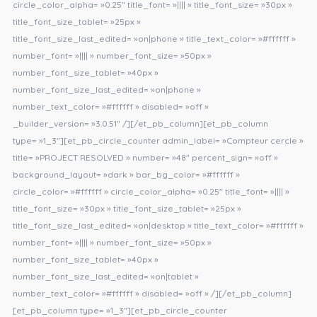
circle_color_alpha= »0.25″ title_font= »|||| » title_font_size= »30px »
title_font_size_tablet= »25px »
title_font_size_last_edited= »on|phone » title_text_color= »#ffffff »
number_font= »|||| » number_font_size= »50px »
number_font_size_tablet= »40px »
number_font_size_last_edited= »on|phone »
number_text_color= »#ffffff » disabled= »off »
_builder_version= »3.0.51″ /][/et_pb_column][et_pb_column
type= »1_3″][et_pb_circle_counter admin_label= »Compteur cercle »
title= »PROJECT RESOLVED » number= »48″ percent_sign= »off »
background_layout= »dark » bar_bg_color= »#ffffff »
circle_color= »#ffffff » circle_color_alpha= »0.25″ title_font= »|||| »
title_font_size= »30px » title_font_size_tablet= »25px »
title_font_size_last_edited= »on|desktop » title_text_color= »#ffffff »
number_font= »|||| » number_font_size= »50px »
number_font_size_tablet= »40px »
number_font_size_last_edited= »on|tablet »
number_text_color= »#ffffff » disabled= »off » /][/et_pb_column]
[et_pb_column type= »1_3″][et_pb_circle_counter