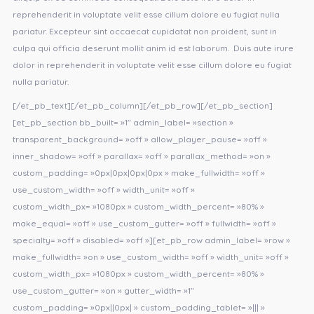
reprehenderit in voluptate velit esse cillum dolore eu fugiat nulla
pariatur. Excepteur sint occaecat cupidatat non proident, sunt in
culpa qui officia deserunt mollit anim id est laborum. Duis aute irure
dolor in reprehenderit in voluptate velit esse cillum dolore eu fugiat
nulla pariatur.
[/et_pb_text][/et_pb_column][/et_pb_row][/et_pb_section]
[et_pb_section bb_built= »1″ admin_label= »section »
transparent_background= »off » allow_player_pause= »off »
inner_shadow= »off » parallax= »off » parallax_method= »on »
custom_padding= »0px|0px|0px|0px » make_fullwidth= »off »
use_custom_width= »off » width_unit= »off »
custom_width_px= »1080px » custom_width_percent= »80% »
make_equal= »off » use_custom_gutter= »off » fullwidth= »off »
specialty= »off » disabled= »off »][et_pb_row admin_label= »row »
make_fullwidth= »on » use_custom_width= »off » width_unit= »off »
custom_width_px= »1080px » custom_width_percent= »80% »
use_custom_gutter= »on » gutter_width= »1″
custom_padding= »0px||0px| » custom_padding_tablet= »||| »