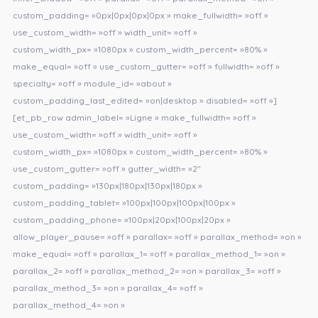
custom_padding= »0px|0px|0px|0px » make_fullwidth= »off »
use_custom_width= »off » width_unit= »off »
custom_width_px= »1080px » custom_width_percent= »80% »
make_equal= »off » use_custom_gutter= »off » fullwidth= »off »
specialty= »off » module_id= »about »
custom_padding_last_edited= »on|desktop » disabled= »off »]
[et_pb_row admin_label= »Ligne » make_fullwidth= »off »
use_custom_width= »off » width_unit= »off »
custom_width_px= »1080px » custom_width_percent= »80% »
use_custom_gutter= »off » gutter_width= »2″
custom_padding= »130px|180px|130px|180px »
custom_padding_tablet= »100px|100px|100px|100px »
custom_padding_phone= »100px|20px|100px|20px »
allow_player_pause= »off » parallax= »off » parallax_method= »on »
make_equal= »off » parallax_1= »off » parallax_method_1= »on »
parallax_2= »off » parallax_method_2= »on » parallax_3= »off »
parallax_method_3= »on » parallax_4= »off »
parallax_method_4= »on »