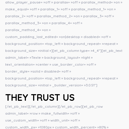
allow_player_pause= »off » parallax= »off » parallax_method= »on »
make_equal= »off » parallax_1= »off » parallax_method_1= »on »
parallax_2= »off » parallax_method_2= »on » parallax_3= »off »
parallax_method_3= »on » parallax_4= »off »
parallax_method_4= »on »
custom_padding_last_edited= »on|desktop » disabled= »off »
background_position= »top_left » background_repeat= »repeat »
background_size= »initial »][et_pb_column type= »4_4″][et_pb_text
admin_label= »Texte » background_layout= »light »
text_orientation= »center » use_border_color= »off »
border_style= »solid » disabled= »off »
background_position= »top_left » background_repeat= »repeat »
background_size= »initial » _builder_version= »3.0.51″]
THEY TRUST US
[/et_pb_text][/et_pb_column][/et_pb_row][et_pb_row
admin_label= »row » make_fullwidth= »off »
use_custom_width= »off » width_unit= »off »
custom_width_px= »1080px » custom_width_percent= »80% »