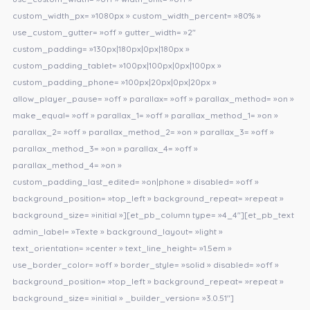
custom_width_px= »1080px » custom_width_percent= »80% »
use_custom_gutter= »off » gutter_width= »2″
custom_padding= »130px|180px|0px|180px »
custom_padding_tablet= »100px|100px|0px|100px »
custom_padding_phone= »100px|20px|0px|20px »
allow_player_pause= »off » parallax= »off » parallax_method= »on »
make_equal= »off » parallax_1= »off » parallax_method_1= »on »
parallax_2= »off » parallax_method_2= »on » parallax_3= »off »
parallax_method_3= »on » parallax_4= »off »
parallax_method_4= »on »
custom_padding_last_edited= »on|phone » disabled= »off »
background_position= »top_left » background_repeat= »repeat »
background_size= »initial »][et_pb_column type= »4_4″][et_pb_text
admin_label= »Texte » background_layout= »light »
text_orientation= »center » text_line_height= »1.5em »
use_border_color= »off » border_style= »solid » disabled= »off »
background_position= »top_left » background_repeat= »repeat »
background_size= »initial » _builder_version= »3.0.51″]