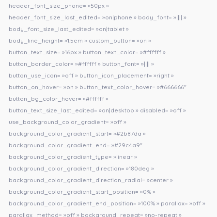
header_font_size_phone= »50px »
header_font_size_last_edited= »on|phone » body_font= »|||| »
body_font_size_last_edited= »on|tablet »
body_line_height= »1.5em » custom_button= »on »
button_text_size= »16px » button_text_color= »#ffffff »
button_border_color= »#ffffff » button_font= »|||| »
button_use_icon= »off » button_icon_placement= »right »
button_on_hover= »on » button_text_color_hover= »#666666″
button_bg_color_hover= »#ffffff »
button_text_size_last_edited= »on|desktop » disabled= »off »
use_background_color_gradient= »off »
background_color_gradient_start= »#2b87da »
background_color_gradient_end= »#29c4a9″
background_color_gradient_type= »linear »
background_color_gradient_direction= »180deg »
background_color_gradient_direction_radial= »center »
background_color_gradient_start_position= »0% »
background_color_gradient_end_position= »100% » parallax= »off »
parallax_method= »off » background_repeat= »no-repeat »