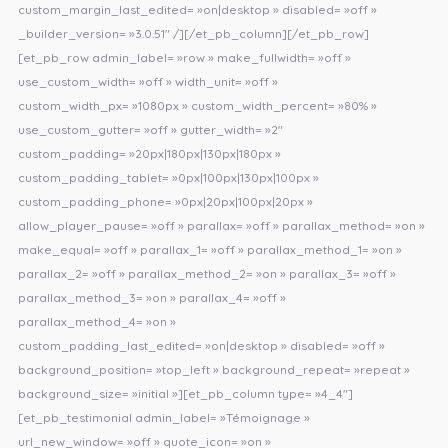
custom_margin_last_edited= »on|desktop » disabled= »off »
_builder_version= »3.0.51″ /][/et_pb_column][/et_pb_row]
[et_pb_row admin_label= »row » make_fullwidth= »off »
use_custom_width= »off » width_unit= »off »
custom_width_px= »1080px » custom_width_percent= »80% »
use_custom_gutter= »off » gutter_width= »2″
custom_padding= »20px|180px|130px|180px »
custom_padding_tablet= »0px|100px|130px|100px »
custom_padding_phone= »0px|20px|100px|20px »
allow_player_pause= »off » parallax= »off » parallax_method= »on »
make_equal= »off » parallax_1= »off » parallax_method_1= »on »
parallax_2= »off » parallax_method_2= »on » parallax_3= »off »
parallax_method_3= »on » parallax_4= »off »
parallax_method_4= »on »
custom_padding_last_edited= »on|desktop » disabled= »off »
background_position= »top_left » background_repeat= »repeat »
background_size= »initial »][et_pb_column type= »4_4″]
[et_pb_testimonial admin_label= »Témoignage »
url_new_window= »off » quote_icon= »on »