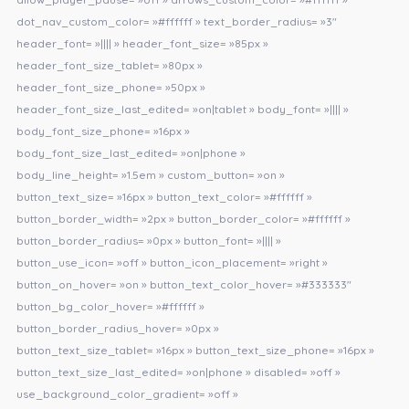
dot_nav_custom_color= »#ffffff » text_border_radius= »3″
header_font= »|||| » header_font_size= »85px »
header_font_size_tablet= »80px »
header_font_size_phone= »50px »
header_font_size_last_edited= »on|tablet » body_font= »|||| »
body_font_size_phone= »16px »
body_font_size_last_edited= »on|phone »
body_line_height= »1.5em » custom_button= »on »
button_text_size= »16px » button_text_color= »#ffffff »
button_border_width= »2px » button_border_color= »#ffffff »
button_border_radius= »0px » button_font= »|||| »
button_use_icon= »off » button_icon_placement= »right »
button_on_hover= »on » button_text_color_hover= »#333333″
button_bg_color_hover= »#ffffff »
button_border_radius_hover= »0px »
button_text_size_tablet= »16px » button_text_size_phone= »16px »
button_text_size_last_edited= »on|phone » disabled= »off »
use_background_color_gradient= »off »