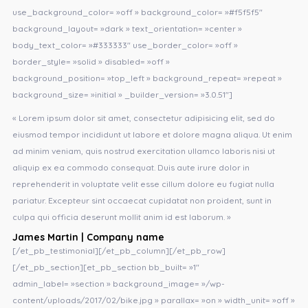
use_background_color= »off » background_color= »#f5f5f5″
background_layout= »dark » text_orientation= »center »
body_text_color= »#333333″ use_border_color= »off »
border_style= »solid » disabled= »off »
background_position= »top_left » background_repeat= »repeat »
background_size= »initial » _builder_version= »3.0.51″]
« Lorem ipsum dolor sit amet, consectetur adipisicing elit, sed do
eiusmod tempor incididunt ut labore et dolore magna aliqua. Ut enim
ad minim veniam, quis nostrud exercitation ullamco laboris nisi ut
aliquip ex ea commodo consequat. Duis aute irure dolor in
reprehenderit in voluptate velit esse cillum dolore eu fugiat nulla
pariatur. Excepteur sint occaecat cupidatat non proident, sunt in
culpa qui officia deserunt mollit anim id est laborum. »
James Martin | Company name
[/et_pb_testimonial][/et_pb_column][/et_pb_row]
[/et_pb_section][et_pb_section bb_built= »1″
admin_label= »section » background_image= »/wp-
content/uploads/2017/02/bike.jpg » parallax= »on » width_unit= »off »