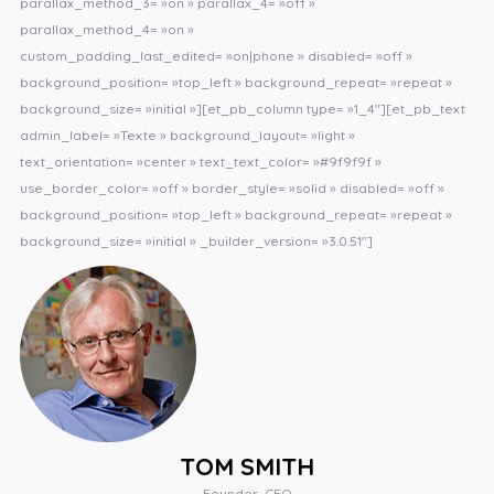
parallax_method_3= »on » parallax_4= »off »
parallax_method_4= »on »
custom_padding_last_edited= »on|phone » disabled= »off »
background_position= »top_left » background_repeat= »repeat »
background_size= »initial »][et_pb_column type= »1_4″][et_pb_text
admin_label= »Texte » background_layout= »light »
text_orientation= »center » text_text_color= »#9f9f9f »
use_border_color= »off » border_style= »solid » disabled= »off »
background_position= »top_left » background_repeat= »repeat »
background_size= »initial » _builder_version= »3.0.51″]
TOM SMITH
Founder, CEO