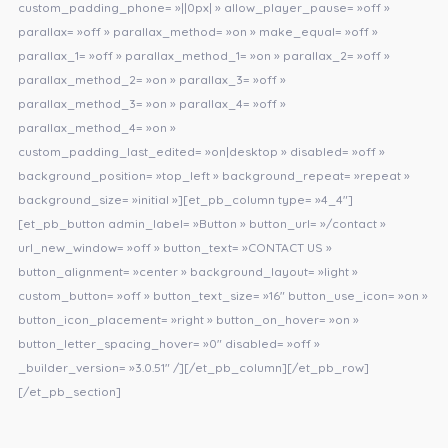
custom_padding_phone= »||0px| » allow_player_pause= »off »
parallax= »off » parallax_method= »on » make_equal= »off »
parallax_1= »off » parallax_method_1= »on » parallax_2= »off »
parallax_method_2= »on » parallax_3= »off »
parallax_method_3= »on » parallax_4= »off »
parallax_method_4= »on »
custom_padding_last_edited= »on|desktop » disabled= »off »
background_position= »top_left » background_repeat= »repeat »
background_size= »initial »][et_pb_column type= »4_4″]
[et_pb_button admin_label= »Button » button_url= »/contact »
url_new_window= »off » button_text= »CONTACT US »
button_alignment= »center » background_layout= »light »
custom_button= »off » button_text_size= »16″ button_use_icon= »on »
button_icon_placement= »right » button_on_hover= »on »
button_letter_spacing_hover= »0″ disabled= »off »
_builder_version= »3.0.51″ /][/et_pb_column][/et_pb_row]
[/et_pb_section]