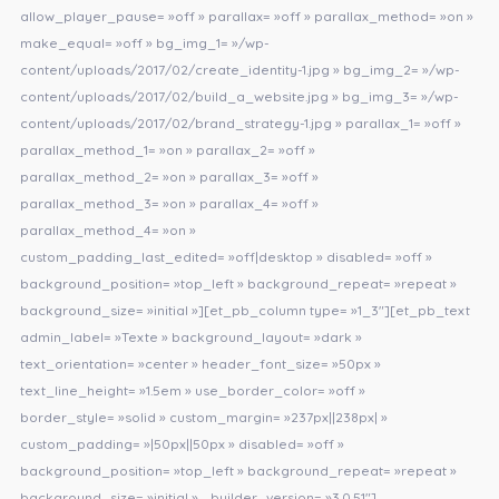
allow_player_pause= »off » parallax= »off » parallax_method= »on »
make_equal= »off » bg_img_1= »/wp-
content/uploads/2017/02/create_identity-1.jpg » bg_img_2= »/wp-
content/uploads/2017/02/build_a_website.jpg » bg_img_3= »/wp-
content/uploads/2017/02/brand_strategy-1.jpg » parallax_1= »off »
parallax_method_1= »on » parallax_2= »off »
parallax_method_2= »on » parallax_3= »off »
parallax_method_3= »on » parallax_4= »off »
parallax_method_4= »on »
custom_padding_last_edited= »off|desktop » disabled= »off »
background_position= »top_left » background_repeat= »repeat »
background_size= »initial »][et_pb_column type= »1_3″][et_pb_text
admin_label= »Texte » background_layout= »dark »
text_orientation= »center » header_font_size= »50px »
text_line_height= »1.5em » use_border_color= »off »
border_style= »solid » custom_margin= »237px||238px| »
custom_padding= »|50px||50px » disabled= »off »
background_position= »top_left » background_repeat= »repeat »
background_size= »initial » _builder_version= »3.0.51″]