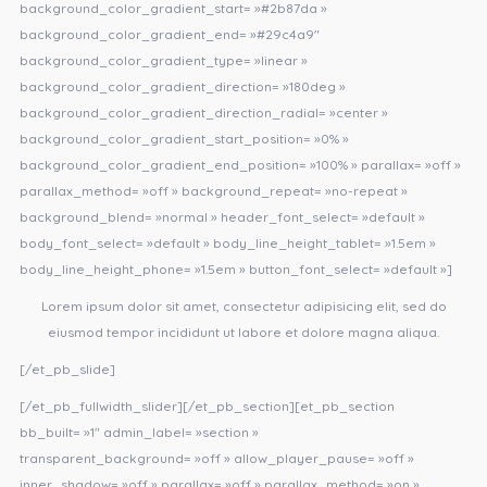
background_color_gradient_start= »#2b87da »
background_color_gradient_end= »#29c4a9″
background_color_gradient_type= »linear »
background_color_gradient_direction= »180deg »
background_color_gradient_direction_radial= »center »
background_color_gradient_start_position= »0% »
background_color_gradient_end_position= »100% » parallax= »off »
parallax_method= »off » background_repeat= »no-repeat »
background_blend= »normal » header_font_select= »default »
body_font_select= »default » body_line_height_tablet= »1.5em »
body_line_height_phone= »1.5em » button_font_select= »default »]
Lorem ipsum dolor sit amet, consectetur adipisicing elit, sed do
eiusmod tempor incididunt ut labore et dolore magna aliqua.
[/et_pb_slide]
[/et_pb_fullwidth_slider][/et_pb_section][et_pb_section
bb_built= »1″ admin_label= »section »
transparent_background= »off » allow_player_pause= »off »
inner_shadow= »off » parallax= »off » parallax_method= »on »