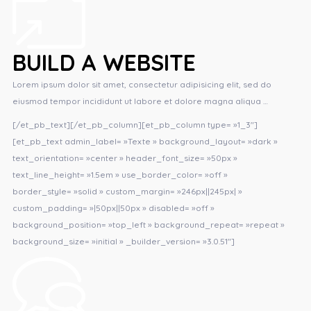
BUILD A WEBSITE
Lorem ipsum dolor sit amet, consectetur adipisicing elit, sed do
eiusmod tempor incididunt ut labore et dolore magna aliqua …
[/et_pb_text][/et_pb_column][et_pb_column type= »1_3″]
[et_pb_text admin_label= »Texte » background_layout= »dark »
text_orientation= »center » header_font_size= »50px »
text_line_height= »1.5em » use_border_color= »off »
border_style= »solid » custom_margin= »246px||245px| »
custom_padding= »|50px||50px » disabled= »off »
background_position= »top_left » background_repeat= »repeat »
background_size= »initial » _builder_version= »3.0.51″]