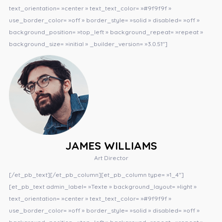
text_orientation= »center » text_text_color= »#9f9f9f »
use_border_color= »off » border_style= »solid » disabled= »off »
background_position= »top_left » background_repeat= »repeat »
background_size= »initial » _builder_version= »3.0.51″]
JAMES WILLIAMS
Art Director
[/et_pb_text][/et_pb_column][et_pb_column type= »1_4″]
[et_pb_text admin_label= »Texte » background_layout= »light »
text_orientation= »center » text_text_color= »#9f9f9f »
use_border_color= »off » border_style= »solid » disabled= »off »