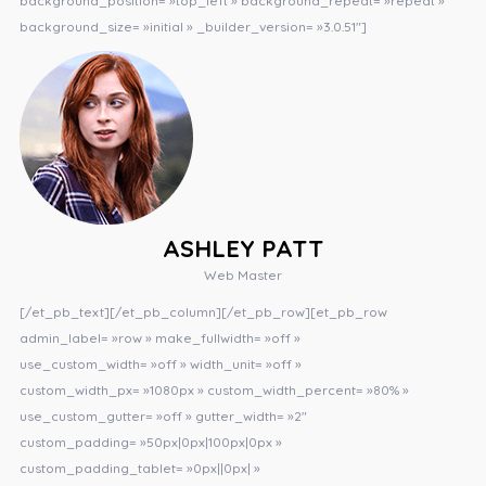
background_position= »top_left » background_repeat= »repeat »
background_size= »initial » _builder_version= »3.0.51″]
ASHLEY PATT
Web Master
[/et_pb_text][/et_pb_column][/et_pb_row][et_pb_row
admin_label= »row » make_fullwidth= »off »
use_custom_width= »off » width_unit= »off »
custom_width_px= »1080px » custom_width_percent= »80% »
use_custom_gutter= »off » gutter_width= »2″
custom_padding= »50px|0px|100px|0px »
custom_padding_tablet= »0px||0px| »