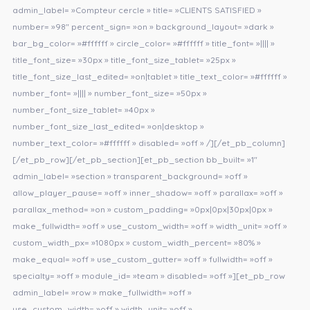
admin_label= »Compteur cercle » title= »CLIENTS SATISFIED »
number= »98″ percent_sign= »on » background_layout= »dark »
bar_bg_color= »#ffffff » circle_color= »#ffffff » title_font= »|||| »
title_font_size= »30px » title_font_size_tablet= »25px »
title_font_size_last_edited= »on|tablet » title_text_color= »#ffffff »
number_font= »|||| » number_font_size= »50px »
number_font_size_tablet= »40px »
number_font_size_last_edited= »on|desktop »
number_text_color= »#ffffff » disabled= »off » /][/et_pb_column]
[/et_pb_row][/et_pb_section][et_pb_section bb_built= »1″
admin_label= »section » transparent_background= »off »
allow_player_pause= »off » inner_shadow= »off » parallax= »off »
parallax_method= »on » custom_padding= »0px|0px|30px|0px »
make_fullwidth= »off » use_custom_width= »off » width_unit= »off »
custom_width_px= »1080px » custom_width_percent= »80% »
make_equal= »off » use_custom_gutter= »off » fullwidth= »off »
specialty= »off » module_id= »team » disabled= »off »][et_pb_row
admin_label= »row » make_fullwidth= »off »
use_custom_width= »off » width_unit= »off »