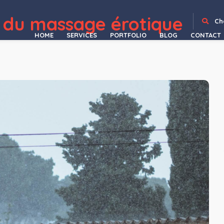
 du massage érotique
egal Practice Elementor Template Kit
Lawyer Base – Law Firm & Attorney WordPress
Lawyer Directory
Lawyere – Legal & Attorney Elementor Template Kit
Laxuary – Hotel Booking WordPress Theme
Popup Plugin for WordPress - Green Popups (formerly Layered Popups)
LayerSlider Responsive WordPress Slider Plugin
Lazyline – Innovative Lazy-Load & LQIP WordPress Plugin
Lead Manager Module for Perfex CRM
LeadEngine – Multi-Purpose
Ch
HOME
SERVICES
PORTFOLIO
BLOG
CONTACT