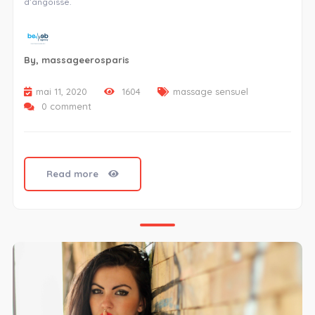
d’angoisse.
By,
massageerosparis
mai 11, 2020
1604
massage sensuel
0 comment
Read more